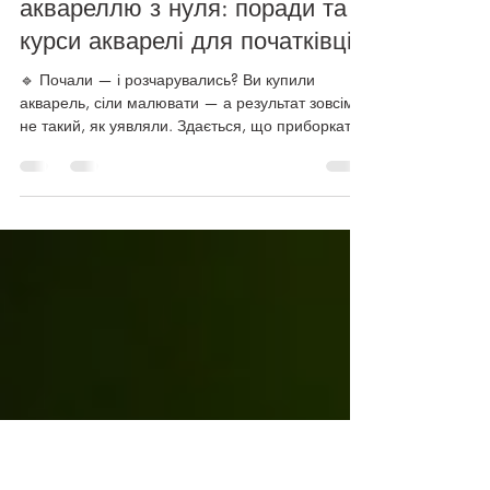
6 черв. 2025 р.
Читати 4 хв
Для початківців
📌 Як почати малювати
аквареллю з нуля: поради та
курси акварелі для початківців
🔹 Почали — і розчарувались? Ви купили
акварель, сіли малювати — а результат зовсім
не такий, як уявляли. Здається, що приборкати
фарбу занадто складно, і бажання малювати
зникає… Але це нормально. Просто акварель —
примхлива, якщо не знати базових речей. 👉 У
цій статті розповімо, з чого почати, щоб не
втратити мотивацію й отримати задоволення від
малювання. Курси чи самостійне навчання з
YouTube? Як обрати курс акварелі для новачків?
Курси зі знижкою 30% 🎨 Навіщо купувати