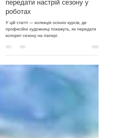
🍂 Осінь в акварелі: як
передати настрій сезону у
роботах
У цій статті — колекція осінніх курсів, де
професійні художниці покажуть, як передати
колорит сезону на папері.