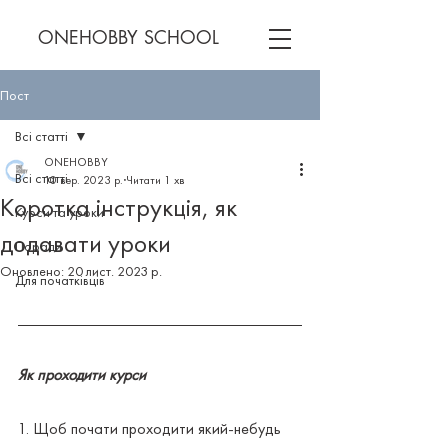
ONEHOBBY SCHOOL
Пост
Всі статті
ONEHOBBY
Всі статті
10 вер. 2023 р.
Читати 1 хв
Коротка інструкція, як
Курси та уроки
додавати уроки
Поради
Оновлено:
20 лист. 2023 р.
Для початківців
Як проходити курси
1. Щоб почати проходити який-небудь 