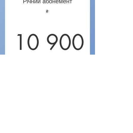
Річний абонемент
₴
10 900
10 900₴
доступ до всіх матеріалів школи на
один рік
Дійсний упродовж 1 року
Купити
Обрати
©
2018-2026
ONEHOBBY SCHOOL