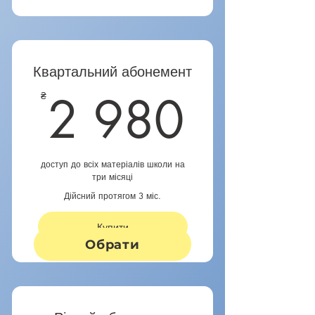
Квартальний абонемент
2 98
2 980
₴
доступ до всіх матеріалів школи на
три місяці
Дійсний протягом 3 міс.
Купити
Обрати