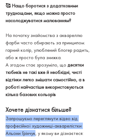
🥰 Нащо боротися з додатковими 
труднощами, якщо можна просто 
насолоджуватися малюванням?
На початку знайомства з аквареллю 
фарби часто обирають за принципом: 
гарний колір, улюблений блогер радить, 
або ж просто була знижка.
А згодом стає зрозуміло, що 
десятки 
тюбиків не такі вже й необхідні, чисті 
відтінки легко змішати самостійно, а в 
роботі найчастіше використовуються 
кілька базових кольорів
Хочете дізнатися більше?
Запрошуємо переглянути відео від 
професійної художниці-акварелістки 
Альони Грінчук
, у якому ви дізнаєтеся: