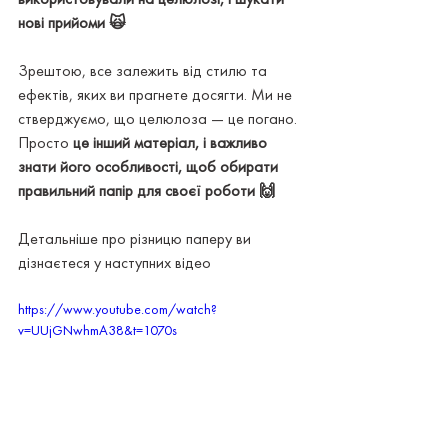
нові прийоми 🙀
Зрештою, все залежить від стилю та 
ефектів, яких ви прагнете досягти. Ми не 
стверджуємо, що целюлоза — це погано. 
Просто 
це інший матеріал, і важливо 
знати його особливості, щоб обирати 
правильний папір для своєї роботи 🙌
Детальніше про різницю паперу ви 
дізнаєтеся у наступних відео 
https://www.youtube.com/watch?
v=UUjGNwhmA38&t=1070s