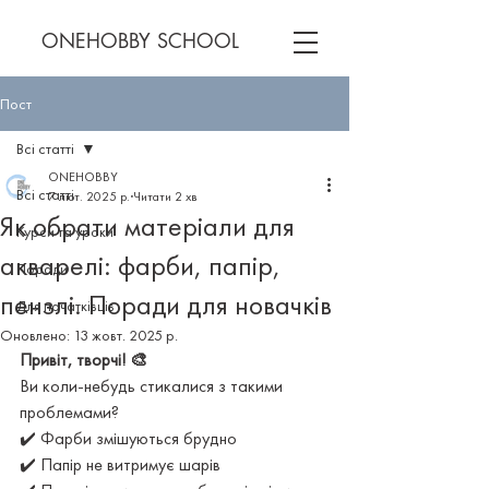
ONEHOBBY SCHOOL
Пост
Всі статті
ONEHOBBY
Всі статті
7 лют. 2025 р.
Читати 2 хв
Як обрати матеріали для
Курси та уроки
акварелі: фарби, папір,
Поради
пензлі. Поради для новачків
Для початківців
Оновлено:
13 жовт. 2025 р.
Привіт, творчі! 🎨
Ви коли-небудь стикалися з такими 
проблемами?
✔️ Фарби змішуються брудно
✔️ Папір не витримує шарів