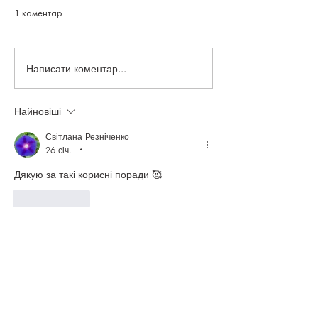
1 коментар
Написати коментар...
Найновіші
Як правильно зберігати акварельні
Світлана Резніченко
фарби та що робити, якщо вони
26 січ.
•
засохли? 🎨
Дякую за такі корисні поради 🥰
Вподобати