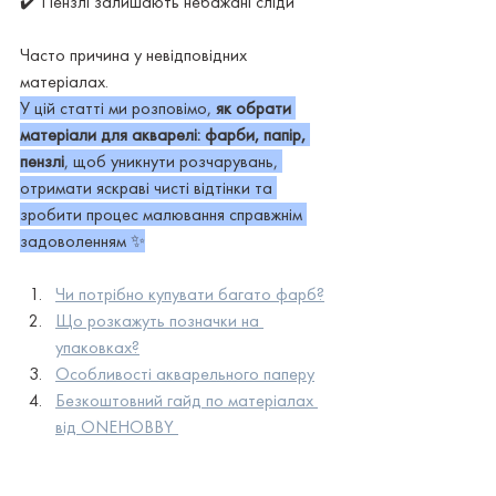
✔️ Пензлі залишають небажані сліди
Часто причина у невідповідних 
матеріалах.
У цій статті ми розповімо, 
як обрати 
матеріали для акварелі: фарби, папір, 
пензлі
, щоб уникнути розчарувань, 
отримати яскраві чисті відтінки та 
зробити процес малювання справжнім 
задоволенням ✨
Чи потрібно купувати багато фарб?
Що розкажуть позначки на 
упаковках?
Особливості акварельного паперу
Безкоштовний гайд по матеріалах 
від ONEHOBBY 