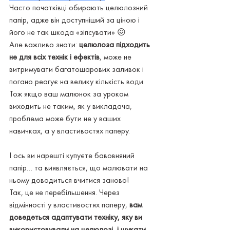
Часто початківці обирають целюлозний 
папір, адже він доступніший за ціною і 
його не так шкода «зіпсувати» 😖
Але важливо знати: 
целюлоза підходить 
не для всіх технік і ефектів
, може не 
витримувати багатошарових заливок і 
погано реагує на велику кількість води. 
Тож якщо ваш малюнок за уроком 
виходить не таким, як у викладача, 
проблема може бути не у ваших 
навичках, а у властивостях паперу.
І ось ви нарешті купуєте бавовняний 
папір… та виявляється, що малювати на 
ньому доводиться вчитися заново!
Так, це не перебільшення. Через 
відмінності у властивостях паперу, 
вам 
доведеться адаптувати техніку, яку ви 
використовували на целюлозі, і шукати 