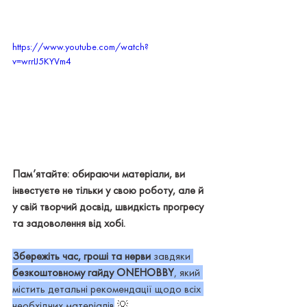
https://www.youtube.com/watch?
v=wrrIJ5KYVm4
Пам’ятайте: обираючи матеріали, ви 
інвестуєте не тільки у свою роботу, але й 
у свій творчий досвід, швидкість прогресу 
та задоволення від хобі.
Збережіть час, гроші та нерви
 завдяки 
безкоштовному гайду ONEHOBBY
, який 
містить детальні рекомендації щодо всіх 
необхідних матеріалів
 💡