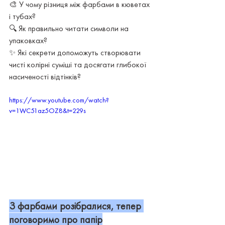
🎨 У чому різниця між фарбами в кюветах 
і тубах? 
🔍 Як правильно читати символи на 
упаковках? 
✨ Які секрети допоможуть створювати 
чисті колірні суміші та досягати глибокої 
насиченості відтінків?
https://www.youtube.com/watch?
v=1WC51az5OZ8&t=229s
З фарбами розібралися, тепер 
поговоримо про папір