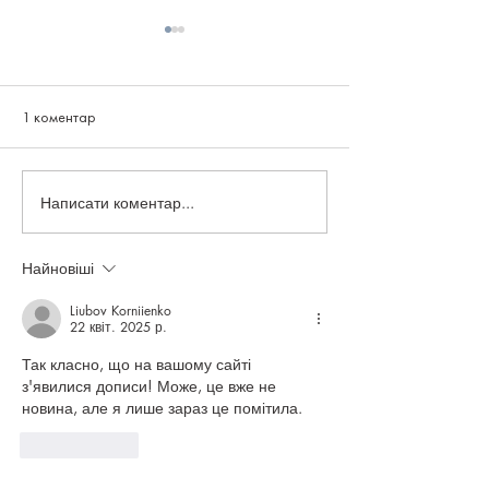
1 коментар
Написати коментар...
📌 Як почати малювати
Подарунковий сер
аквареллю з нуля: поради та
онлайн-курси мал
курси акварелі для
ідеальний подару
Найновіші
початківців
художника 🎨
Liubov Korniienko
22 квіт. 2025 р.
Так класно, що на вашому сайті 
з'явилися дописи! Може, це вже не 
новина, але я лише зараз це помітила. 
Вподобати