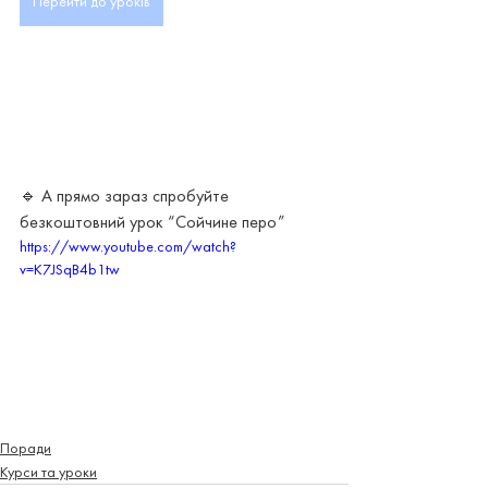
Перейти до уроків
🔹 А прямо зараз спробуйте 
безкоштовний урок “Сойчине перо”
https://www.youtube.com/watch?
v=K7JSqB4b1tw
Поради
Курси та уроки