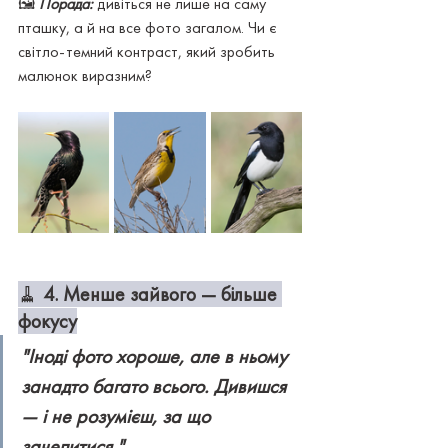
🖼 
Порада:
 дивіться не лише на саму 
пташку, а й на все фото загалом. Чи є 
світло-темний контраст, який зробить 
малюнок виразним?
🧹 
4. Менше зайвого — більше 
фокусу
"Іноді фото хороше, але в ньому 
занадто багато всього. Дивишся 
— і не розумієш, за що 
зачепитися."