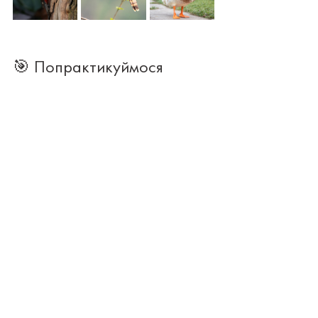
🎯 Попрактикуймося