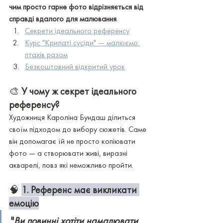
чим просто гарне фото відрізняється від 
справді вдалого для малювання
.
Секрети ідеального референсу
Курс "Крилаті сусіди" — малюємо 
птахів разом
Безкоштовний відкритий урок
🎨 
У чому ж секрет ідеального 
референсу?
Художниця Кароліна Бундаш ділиться 
своїм підходом до вибору сюжетів. Саме 
він допомагає їй не просто копіювати 
фото — а створювати живі, виразні 
акварелі, повз які неможливо пройти.
🧠 
1. Референс має викликати 
емоцію
"
Ви повинні хотіти намалювати 