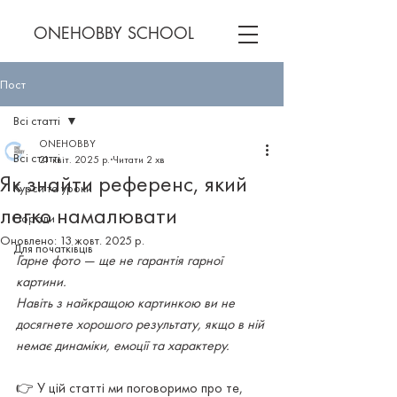
ONEHOBBY SCHOOL
Пост
Всі статті
ONEHOBBY
Всі статті
21 квіт. 2025 р.
Читати 2 хв
Як знайти референс, який
Курси та уроки
легко намалювати
Поради
Оновлено:
13 жовт. 2025 р.
Для початківців
Гарне фото — ще не гарантія гарної 
картини.
Навіть з найкращою картинкою ви не 
досягнете хорошого результату, якщо в ній 
немає динаміки, емоції та характеру.
👉 У цій статті ми поговоримо про те, 