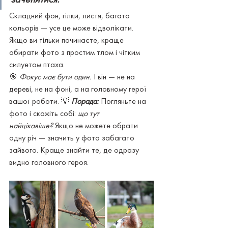
Складний фон, гілки, листя, багато 
кольорів — усе це може відволікати. 
Якщо ви тільки починаєте, краще 
обирати фото з простим тлом і чітким 
силуетом птаха.
🎯 
Фокус має бути один.
 І він — не на 
дереві, не на фоні, а на головному герої 
вашої роботи. 💡 
Порада:
Погляньте на 
фото і скажіть собі: 
що тут 
найцікавіше?
 Якщо не можете обрати 
одну річ — значить у фото забагато 
зайвого. Краще знайти те, де одразу 
видно головного героя.