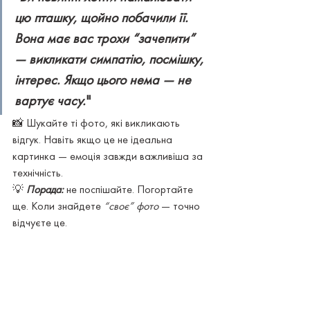
цю пташку, щойно побачили її. 
Вона має вас трохи “зачепити” 
— викликати симпатію, посмішку, 
інтерес. Якщо цього нема — не 
вартує часу.
"
📸 Шукайте ті фото, які викликають 
відгук. Навіть якщо це не ідеальна 
картинка — емоція завжди важливіша за 
технічність.
💡 
Порада:
 не поспішайте. Погортайте 
ще. Коли знайдете 
“своє” фото
 — точно 
відчуєте це.