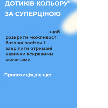
ДОТИКІВ КОЛЬОРУ"
ЗА СУПЕРЦІНОЮ
ідеальне рішення
, щоб
розкрити можливості
базової палітри і
закріпити отримані
навички яскравими
сюжетами
Пропозиція діє ще: