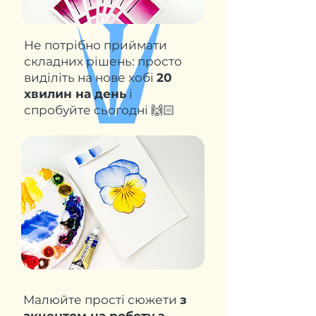
Не потрібно приймати
складних рішень: просто
виділіть на нове хобі
20
хвилин на день
і
спробуйте сьогодні 🙌🏻
Малюйте прості сюжети
з