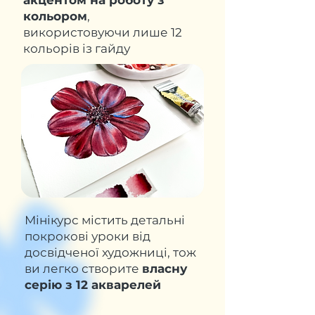
акцентом на роботу з
кольором
,
використовуючи лише 12
кольорів із гайду
Мінікурс містить детальні
покрокові уроки від
досвідченої художниці, тож
ви легко створите
власну
серію з 12 акварелей