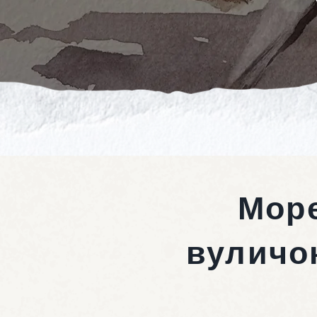
Море
вуличо