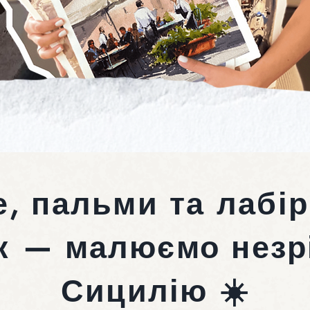
, пальми та лабі
к — малюємо незр
Сицилію ☀️