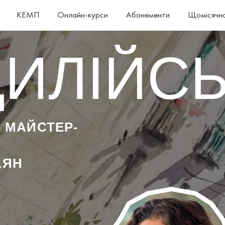
КЕМП
Онлайн-курси
Абонементи
Щомісячна
ИЛІЙС
 МАЙСТЕР-
АЯН