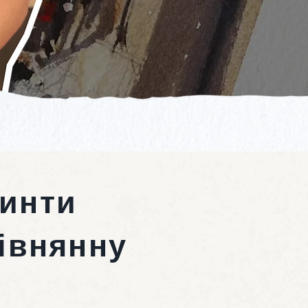
ринти
івнянну