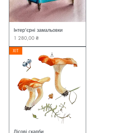
Інтер’єрні замальовки
Ціна
1 280,00 ₴
ХІТ
Лісові скарби