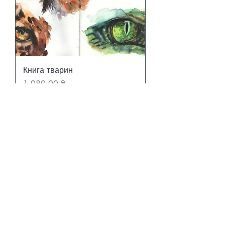
Книга тварин
Ціна
1 980,00 ₴