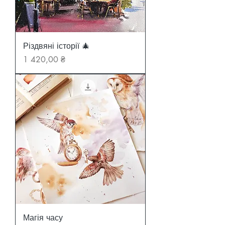
Різдвяні історії 🎄
Ціна
1 420,00 ₴
Магія часу