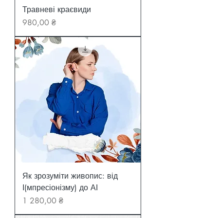
Травневі краєвиди
Ціна
980,00 ₴
Як зрозуміти живопис: від
І(мпресіонізму) до АІ
Ціна
1 280,00 ₴