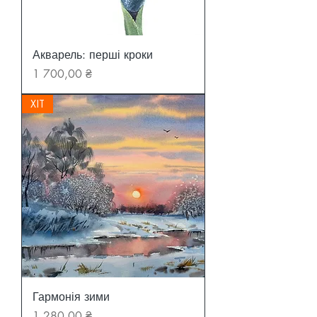
Акварель: перші кроки
Ціна
1 700,00 ₴
ХІТ
Гармонія зими
Ціна
1 280,00 ₴