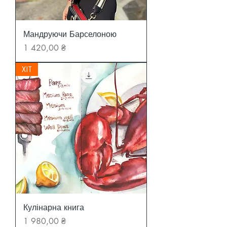
Мандруючи Барселоною
Ціна
1 420,00 ₴
ХІТ
Кулінарна книга
Ціна
1 980,00 ₴