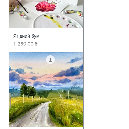
Ягідний бум
Ціна
1 280,00 ₴