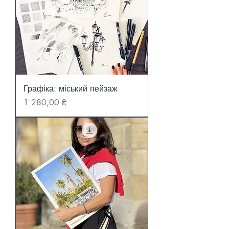
Графіка: міський пейзаж
Ціна
1 280,00 ₴