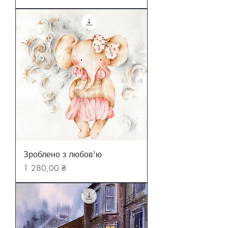
Зроблено з любов'ю
Ціна
1 280,00 ₴