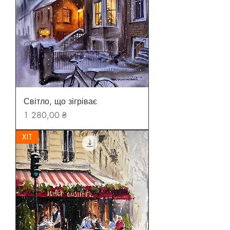
Світло, що зігріває
Ціна
1 280,00 ₴
ХІТ