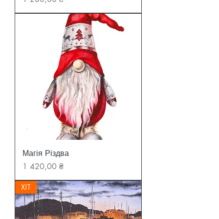
Магія Різдва
Ціна
1 420,00 ₴
ХІТ