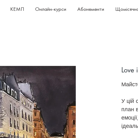
КЕМП
Онлайн-курси
Абонементи
Щомісячна
Love 
Майст
У цій 
план 
емоці
ідеал