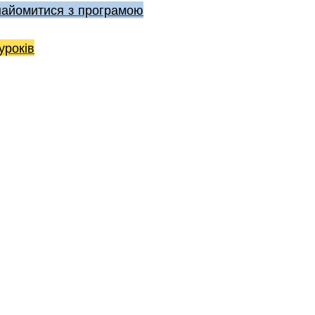
найомитися з програмою
уроків