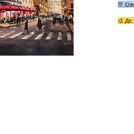
💛 Оз
🎨 До 