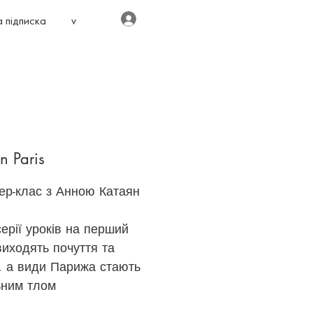
Увійти
 підписка
v
in Paris
ер-клас з Анною Катаян
серії уроків на перший
виходять почуття та
ї, а види Парижа стають
ьним тлом