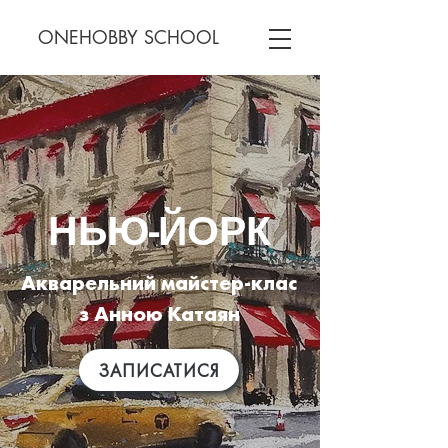
ONEHOBBY SCHOOL
НЬЮ-ЙОРК
Акварельний майстер-клас
з Анною Катаян
ЗАПИСАТИСЯ