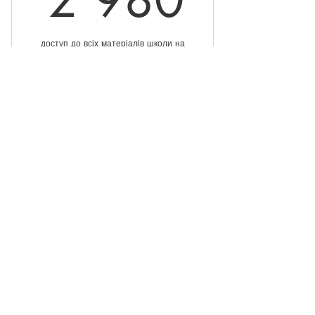
доступ до всіх матеріалів школи на
три місяці
Дійсний протягом 3 міс.
Купити
Обрати
Річний абонемент
₴
10 900