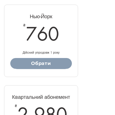
Нью-Йорк
760₴
760
₴
Дійсний упродовж 1 року
Обрати
Купити
Квартальний абонемент
2 98
2 980
₴