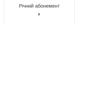
Річний абонемент
₴
10 900
10 900₴
доступ до всіх матеріалів школи на
один рік
Дійсний упродовж 1 року
Обрати
Купити