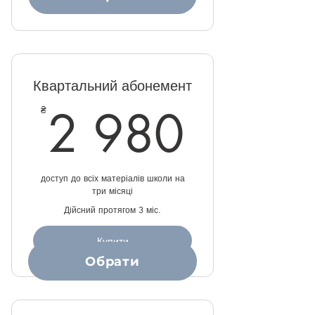
Квартальний абонемент
2 98
2 980
₴
доступ до всіх матеріалів школи на
три місяці
Дійсний протягом 3 міс.
Купити
Обрати