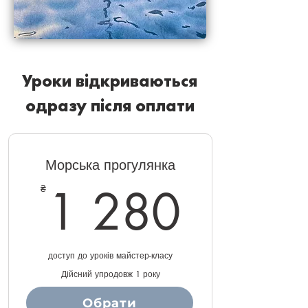
Уроки відкриваються
одразу після оплати
Морська прогулянка
1 28
1 280
₴
доступ до уроків майстер-класу
Дійсний упродовж 1 року
Обрати
Купити