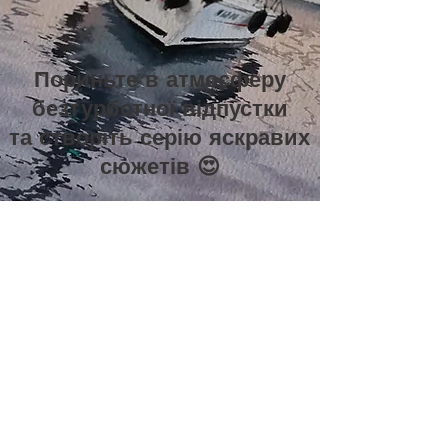
Пориньте в атмосферу
безтурботної відпустки
та створіть серію яскравих
сюжетів 😍