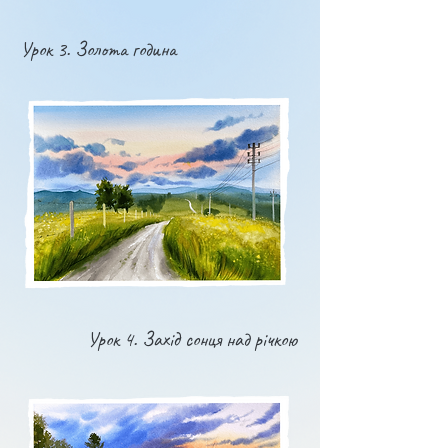
Урок 3. Золота година
Урок 4. Захід сонця над річкою