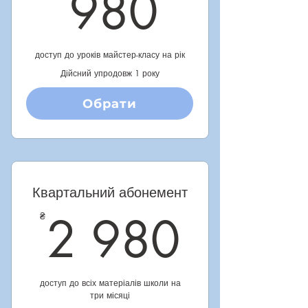
980₴
980
доступ до уроків майстер-класу на рік
Дійсний упродовж 1 року
Обрати
Купити
Квартальний абонемент
2 98
2 980
₴
доступ до всіх матеріалів школи на
три місяці