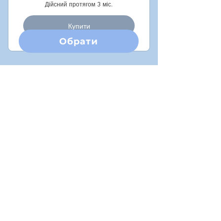
Дійсний протягом 3 міс.
Купити
Обрати
Річний абонемент
₴
10 900
10 900₴
доступ до всіх матеріалів школи на
один рік
Обрати
Дійсний упродовж 1 року