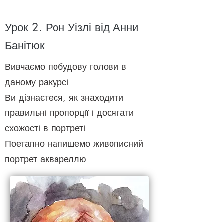
Урок 2. Рон Уізлі від Анни
Банітюк
Вивчаємо побудову голови в
даному ракурсі
Ви дізнаєтеся, як знаходити
правильні пропорції і досягати
схожості в портреті
Поетапно напишемо живописний
портрет аквареллю