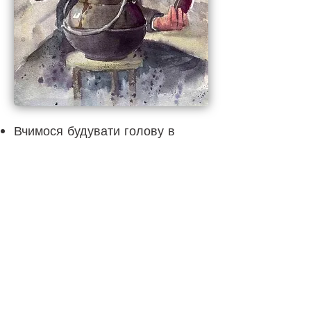
Вчимося будувати голову в
ракурсі з нахилом і поворотом
Ви дізнаєтеся, як побудувати
котел і зробити його об'ємним в
кольорі
Поговоримо навіщо потрібен
етюд і тональний розбір
А так само поетапно напишемо
роботу кольором ✨