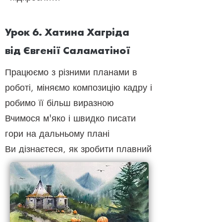
Урок 6. Хатина Хагріда
від Євгенії Саламатіної
Працюємо з різними планами в
роботі, міняємо композицію кадру і
робимо її більш виразною
Вчимося м'яко і швидко писати
гори на дальньому плані
Ви дізнаєтеся, як зробити плавний
перехід від далекого і розмитого
плану до переднього - більш
чіткого
За допомогою деталей