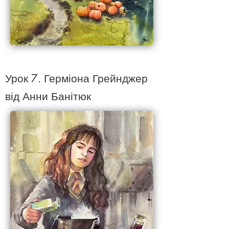
підкреслюємо глибину і
перспективу в роботі
Урок 7. Герміона Грейнджер
від Анни Банітюк