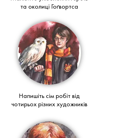
та околиці Гоґвортса
Напишіть сім робіт від
чотирьох різних художників