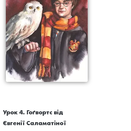
Урок 4. Гоґвортс від
Євгенії Саламатіної