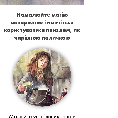
Намалюйте магію
аквареллю і навчіться
користуватися пензлем, як
чарівною паличкою
Малюйте улюблених героїв