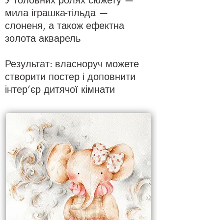
У головних ролях сюжету —
мила іграшка-тільда —
слоненя, а також ефектна
золота акварель
Результат: власноруч можете
створити постер і доповнити
інтер’єр дитячої кімнати