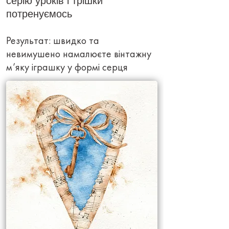
серію уроків і трішки
потренуємось
Результат: швидко та
невимушено намалюєте вінтажну
м’яку іграшку у формі серця