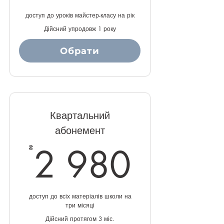
доступ до уроків майстер-класу на рік
Дійсний упродовж 1 року
Обрати
Купити
Квартальний
абонемент
2 98
2 980
₴
доступ до всіх матеріалів школи на
три місяці
Дійсний протягом 3 міс.