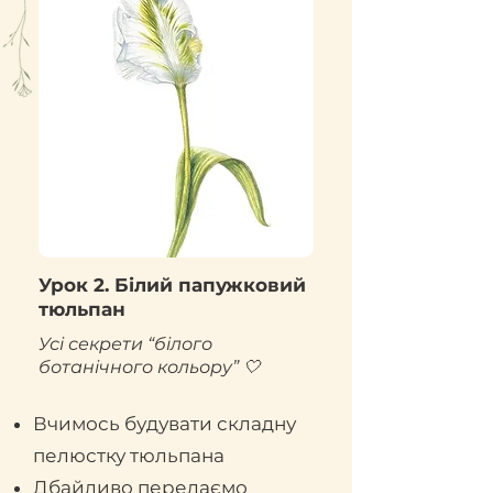
Урок 2. Білий папужковий
тюльпан
Усі секрети “білого
ботанічного кольору” 🤍
Вчимось будувати складну
пелюстку тюльпана
Дбайливо передаємо