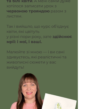
та білі квіти
. А мені самій дуже
хотілося записати урок з
червоною трояндою
разом з
листям.
Так і вийшло, що курс об’єднує
квіти, які цвітуть
у різні пори року, зате
здійснює
мрії: і мої, і ваші.
Малюйте зі мною — і ви самі
здивуєтесь, які реалістичні та
живописні сюжети у вас
вийдуть!