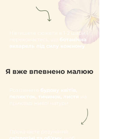
Напишете сюжети в 1-2 шари і
переконаєтесь, що
ботанічна
акварель під силу кожному
Я вже впевнено малюю
Розглянете
будову квітів,
пелюсток, тичинок, листя
на
прикладі живої натури
Прокачаєте розуміння
світлотіні та об’єму
, щоб