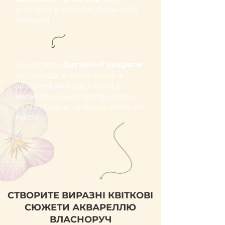
рослини в роботах були ніби
живими
Дізнаєтесь
ботанічні секрети
:
як передати білий колір в
акварелі, як працювати з
великою кількістю пелюсток,
як малювати не лише квіти, а й
листя
СТВОРИТЕ ВИРАЗНІ КВІТКОВІ
СЮЖЕТИ АКВАРЕЛЛЮ
ВЛАСНОРУЧ