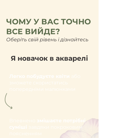
ЧОМУ У ВАС ТОЧНО
ВСЕ ВИЙДЕ?
Оберіть свій рівень і дізнайтесь
Я новачок в акварелі
Легко побудуєте квіти
або
зможете скористатись
попередніми малюнками
Впевнено
змішаєте потрібні
суміші
завдяки покроковим
поясненням