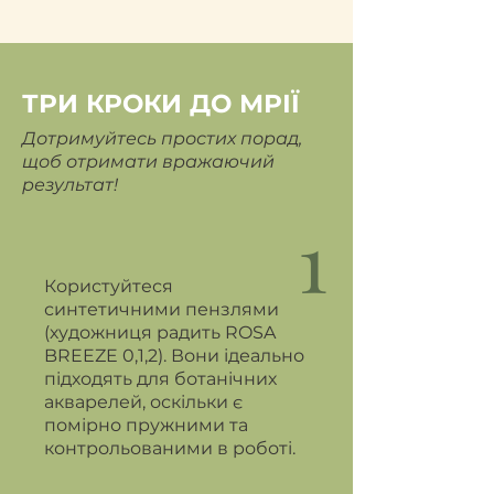
ТРИ КРОКИ ДО МРІЇ
Дотримуйтесь простих порад,
щоб отримати вражаючий
результат!
1
Користуйтеся
синтетичними пензлями
(художниця радить ROSA
BREEZE 0,1,2). Вони ідеально
підходять для ботанічних
акварелей, оскільки є
помірно пружними та
контрольованими в роботі.