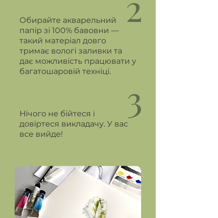
2
Обирайте акварельний
папір зі 100% бавовни —
такий матеріал довго
тримає вологі заливки та
дає можливість працювати у
багатошаровій техніці.
3
Нічого не бійтеся і
довіртеся викладачу. У вас
все вийде!