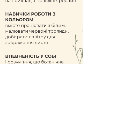
на прикладі справжніх рослин
НАВИЧКИ РОБОТИ З
КОЛЬОРОМ
:
вмієте працювати з білим,
малювати червоні троянди,
добирати палітру для
зображення листя
ВПЕВНЕНІСТЬ У СОБІ
і розуміння, що ботанічна
акварель — це не складно, а
дуже захопливо!