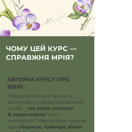
ЧОМУ ЦЕЙ КУРС —
СПРАВЖНЯ МРІЯ?
АВТОРКА КУРСУ ПРО
ІДЕЮ
Перед записом я провела
опитування серед художників і
учнів —
які квіти хотілося
б намалювати
? Чого
навчитись? Найчастіше писали
про
гіацинти, троянди, віоли