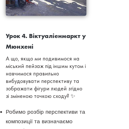
Урок 4. Віктуаліенмаркт у
Мюнхені
А що, якщо ми подивимося на
міський пейзаж під іншим кутом і
навчимося правильно
вибудовувати перспективу та
зображати фігури людей згідно
зі зміненою точкою сходу? ✨
Робимо розбір перспект
иви та
композиції та визначаємо