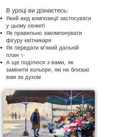
В уроці ви дізнаєтесь:
Який вид композиції застосувати
у цьому сюжеті
Як правильно зако
мпонувати
фігуру квітникаря
Як передати м'який дальній
план ✨
А ще поділюся з вами, як
замінити кольори, які не близькі
вам за дух
ом