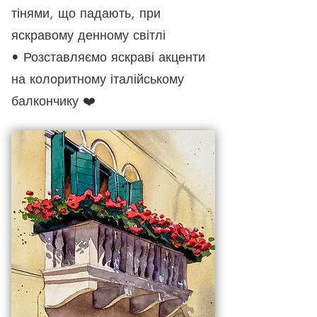
тінями, що падают
ь, при
яскравому денному світлі
• Розставляємо яскраві акценти
на колоритному італійському
балкончику ❤️