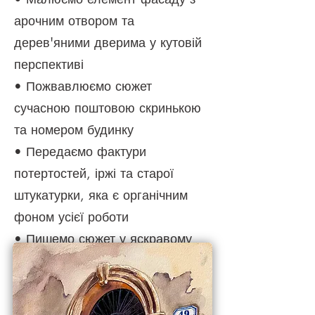
арочним отвором та
дерев'яними дверима у кутовій
перспективі
• Пожвавлюємо сюжет
сучасною поштовою скринькою
та номером будинку
• Передаємо фактури
потертостей, іржі та старої
штукатурки, яка є органічним
фоном усієї роботи
• Пишемо сюжет
у яскравому
освітленні з контрастними
тінями