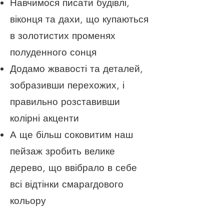
Навчимося писати будівлі,
віконця та дахи, що купаються
в золотистих променях
полуденного сонця
Додамо жвавості та деталей,
зобразивши перехожих, і
правильно розставивши
колірні акценти
А ще більш соковитим наш
пейзаж зробить велике
дерево, що ввібрало в себе
всі відтінки смарагдового
кольору