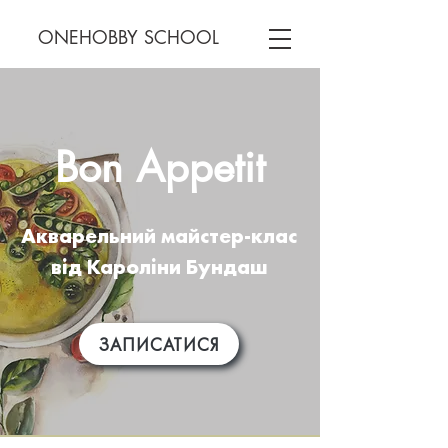
ONEHOBBY SCHOOL
Bon Appetit
Акварельний майстер-клас
від Кароліни Бундаш
ЗАПИСАТИСЯ