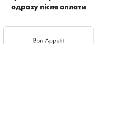
одразу після оплати
Bon Appetit
760₴
760
₴
доступ до уроків майстер-класу
Дійсний упродовж 1 року
Обрати
Купити