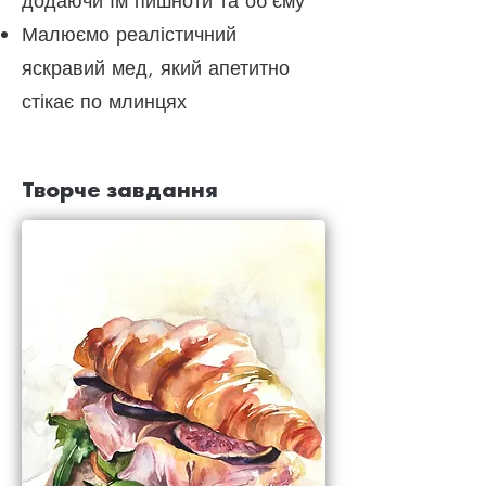
додаючи їм пишноти та об'єму
Малюємо реалістичний
яскравий мед, який апетитно
стікає по млинцях
Творче завдання