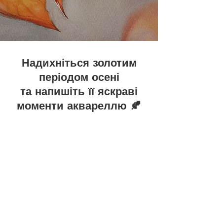
Надихніться золотим
періодом осені
та напишіть її яскраві
моменти аквареллю 🍂