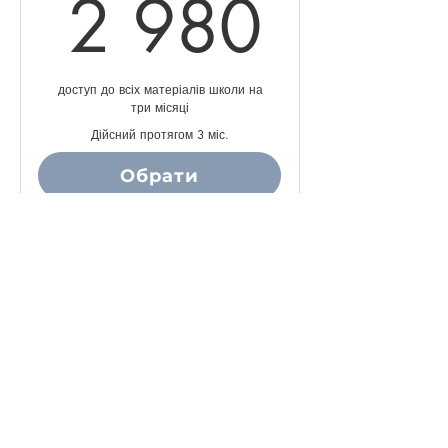
2 98
2 980
доступ до всіх матеріалів школи на
три місяці
Дійсний протягом 3 міс.
Обрати
Купити
Річний абонемент
₴
10 900