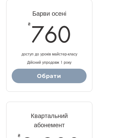
Барви осені
760₴
760
₴
доступ до уроків майстер-класу
Дійсний упродовж 1 року
Обрати
Купити
Квартальний
абонемент
₴