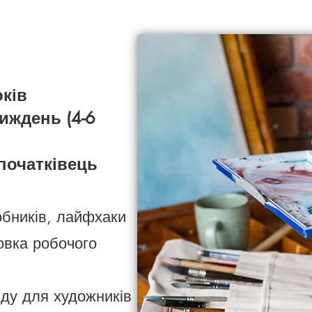
оків
иждень (4-6
 початківець
обників, лайфхаки
овка робочого
ду для художників