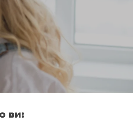
о ви: