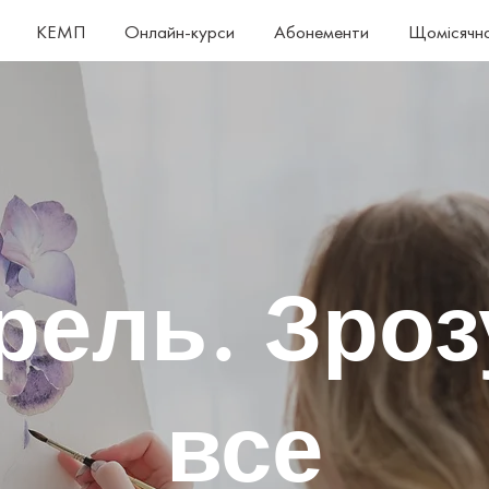
Дат
КЕМП
Онлайн-курси
Абонементи
Щомісячна
рель. Зроз
все