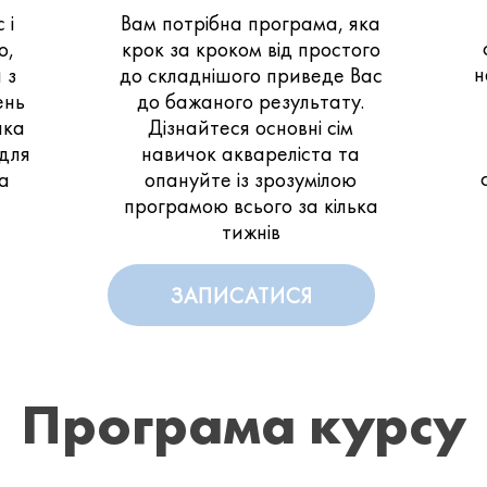
 і
Вам потрібна програма, яка
о,
крок за кроком від простого
н
 з
до складнішого приведе Вас
ень
до бажаного результату.
яка
Дізнайтеся основні сім
 для
навичок аквареліста та
ва
опануйте із зрозумілою
програмою всього за кілька
тижнів
ЗАПИСАТИСЯ
Програма курсу