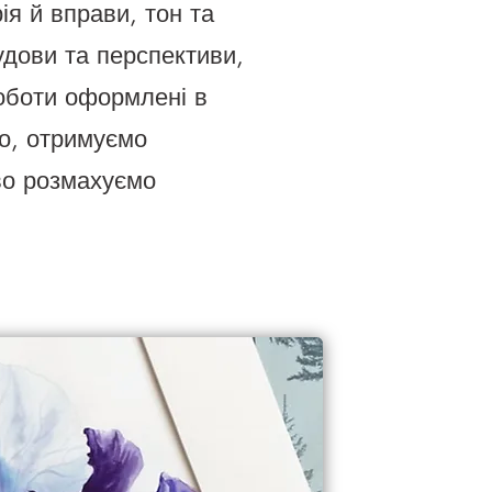
я й вправи, тон та
удови та перспективи,
роботи оформлені в
о, отримуємо
во розмахуємо