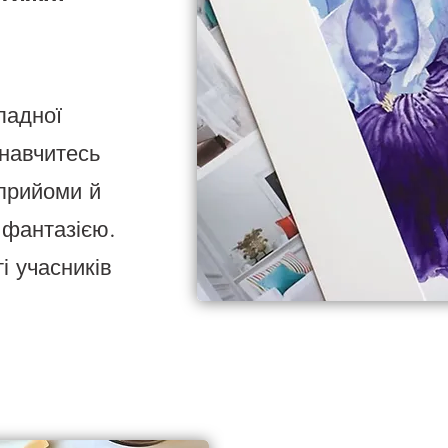
ладної
 навчитесь
 прийоми й
 фантазією.
і учасників