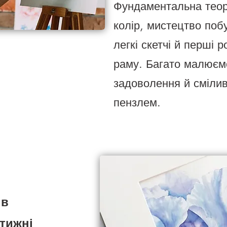
Фундаментальна теорі
колір, мистецтво поб
легкі скетчі й перші 
раму. Багато малюєм
задоволення й сміли
пензлем.
ів
 тижні