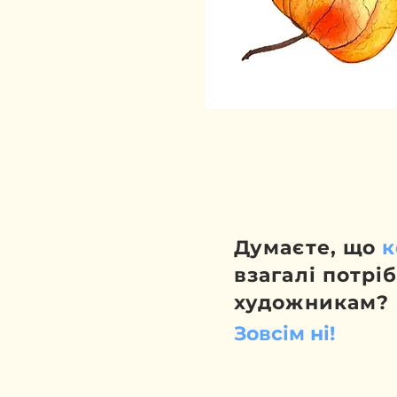
Думаєте, що
к
взагалі потр
художникам?
Зовсім ні!