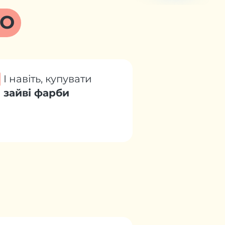
НО
І навіть, купувати
зайві фарби