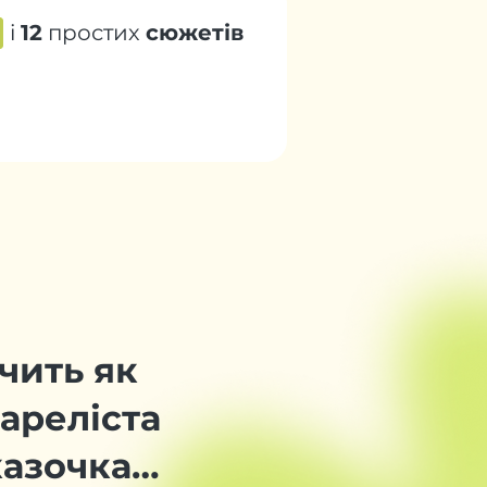
і
12
простих
сюжетів
чить як
ареліста
казочка…