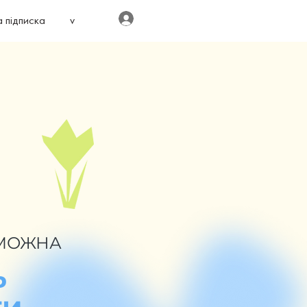
Увійти
 підписка
v
 МОЖНА
Ь