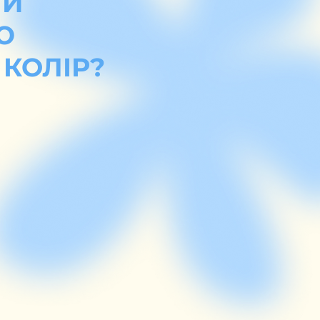
ТИ
Ю
 КОЛІР?