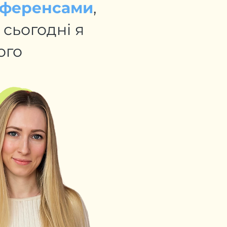
еференсами
,
 сьогодні я
ого