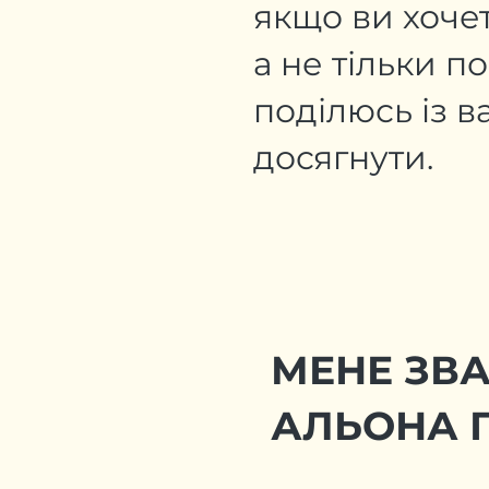
якщо ви хоче
а не тільки п
поділюсь із в
досягнути.
МЕНЕ ЗВ
АЛЬОНА Г