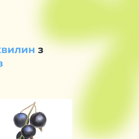
 хвилин
з
в