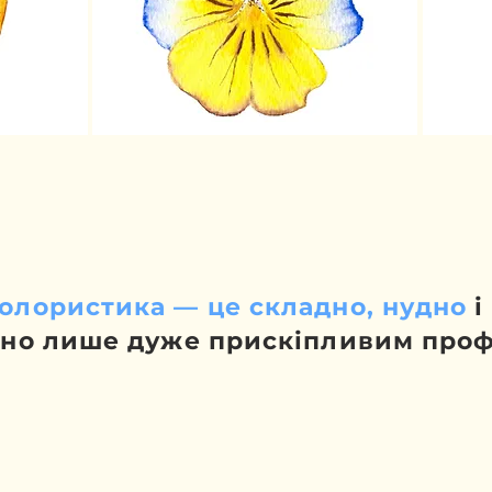
олористика — це складно, нудно
і
ібно лише дуже прискіпливим проф