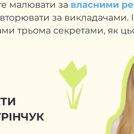
те малювати за
власними р
овторювати за викладачами. І
ами трьома секретами, як ць
АТИ
РІНЧУК