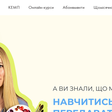
КЕМП
Онлайн-курси
Абонементи
Щомісячна
А ВИ ЗНАЛИ, ЩО
НАВЧИТИС