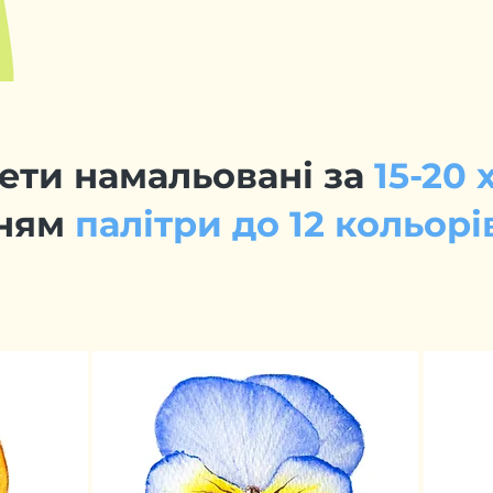
ети намальовані за
15-20
нням
палітри до 12 кольорі