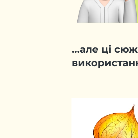
…але ці сюж
використа