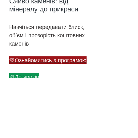
Сяйво каменів: від
мінералу до прикраси
Навчіться передавати блиск,
об’єм і прозорість коштовних
каменів
💛Ознайомитись з програмою
🎨До уроків
©
2018-2026
ONEHOBBY SCHOOL