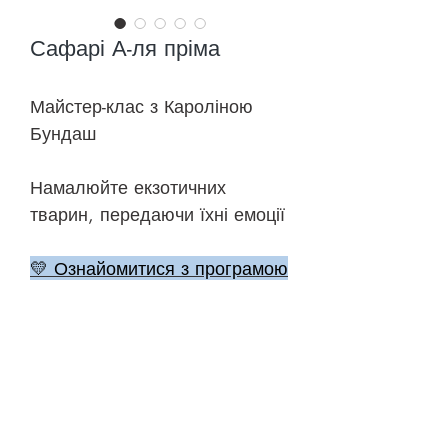
Сафарі А-ля пріма
Майстер-клас з Кароліною
Бундаш
Намалюйте екзотичних
тварин, передаючи їхні емоції
💛 Ознайомитися з програмою
🎨 До уроків
©
2018-2026
ONEHOBBY SCHOOL