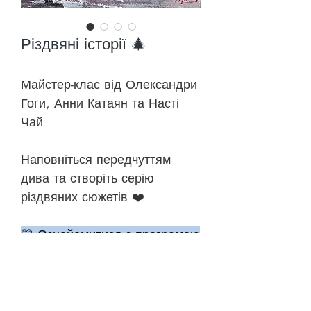
Різдвяні історії 🎄
Майстер-клас від Олександри
Гоги, Анни Катаян та Насті
Чай
Наповніться передчуттям
дива та створіть серію
різдвяних сюжетів ❤️
💛 Ознайомитися з програмою
🎨 До уроків