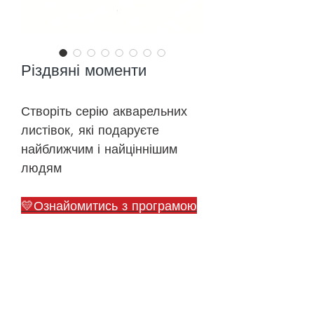
Різдвяні моменти
Створіть серію акварельних
листівок, які подаруєте
найближчим і найціннішим
людям
💛Ознайомитись з програмою
🎨До уроків