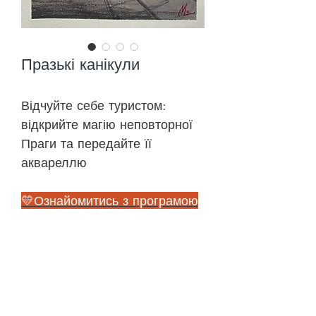
Празькі канікули
Відчуйте себе туристом:
відкрийте магію неповторної
Праги та передайте її
аквареллю
💛Ознайомитись з програмою
🎨До уроків
©
2018-2026
ONEHOBBY SCHOOL