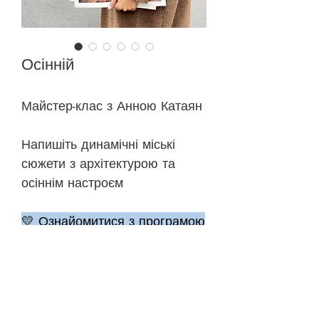
Осінній
Майстер-клас з Анною Катаян
Напишіть динамічні міські
сюжети з архітектурою та
осіннім настроєм
💛 Ознайомитися з програмою
🎨 До уроків
©
2018-2026
ONEHOBBY SCHOOL