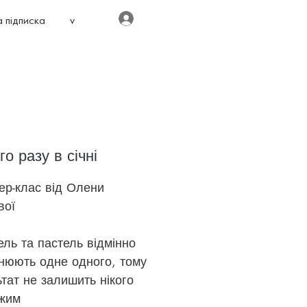
Увійти
 підписка
v
о разу в січні
ер-клас від Олени
вої
ль та пастель відмінно
нюють одне одного, тому
тат не залишить нікого
жим