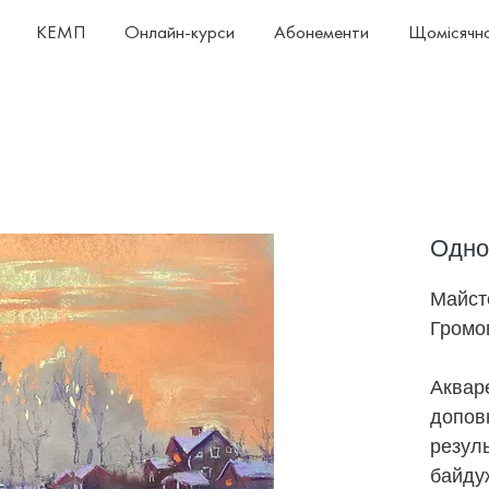
КЕМП
Онлайн-курси
Абонементи
Щомісячна
Одног
Майст
Громо
Акваре
допов
резуль
байду