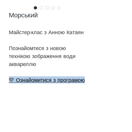
Морський
Майстер-клас з Анною Катаян
Познайомтеся з новою
технікою зображення води
аквареллю
💛 Ознайомитися з програмою
🎨 До уроків
©
2018-2026
ONEHOBBY SCHOOL