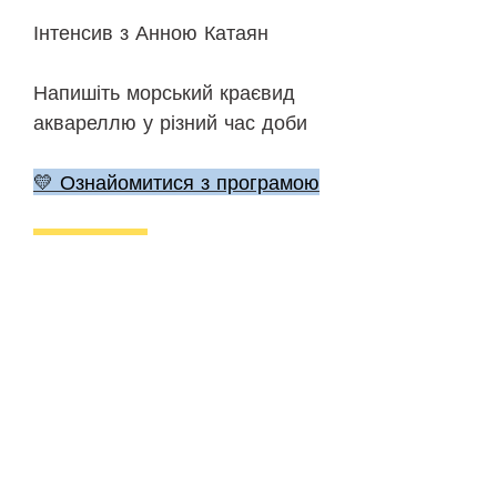
Інтенсив з Анною Катаян
Напишіть морський краєвид
аквареллю у різний час доби
💛 Ознайомитися з програмою
🎨 До уроків
©
2018-2026
ONEHOBBY SCHOOL
Політика конфіденційності