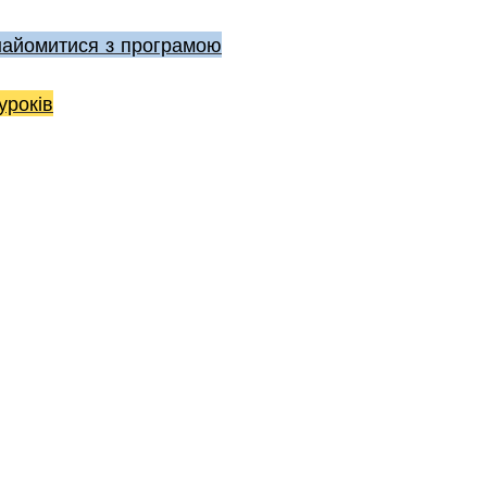
найомитися з програмою
уроків