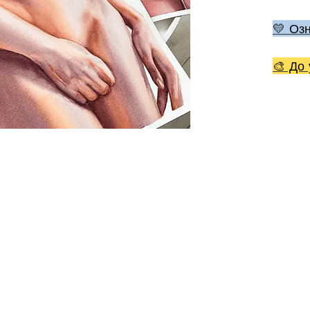
💛 Оз
🎨 До 