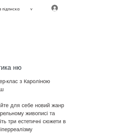
Увійти
 підписка
v
тика ню
ер-клас з Кароліною
аш
ийте для себе новий жанр
арельному живописі та
ть три естетичні сюжети в
гіперреалізму