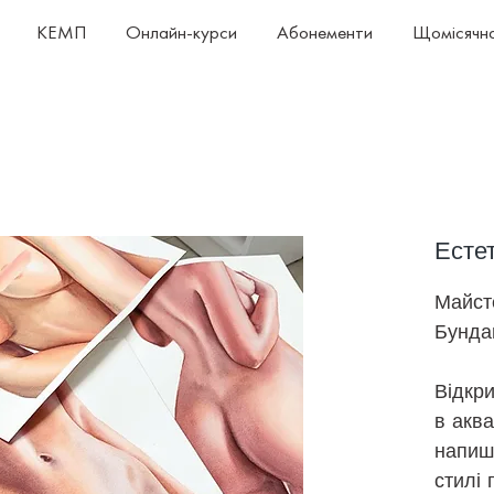
КЕМП
Онлайн-курси
Абонементи
Щомісячна
Есте
Майст
Бунд
Відкр
в акв
напиші
стилі 