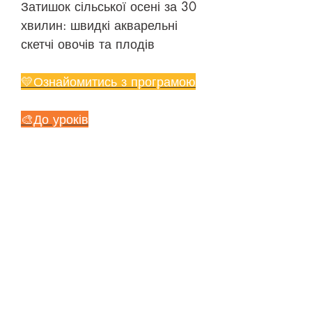
Затишок сільської осені за 30
хвилин: швидкі акварельні
скетчі овочів та плодів
💛Ознайомитись з програмою
🎨До уроків
©
2018-2026
ONEHOBBY SCHOOL
Політика конфіденційності
Публічна оферта