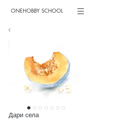
ONEHOBBY SCHOOL
Дари села