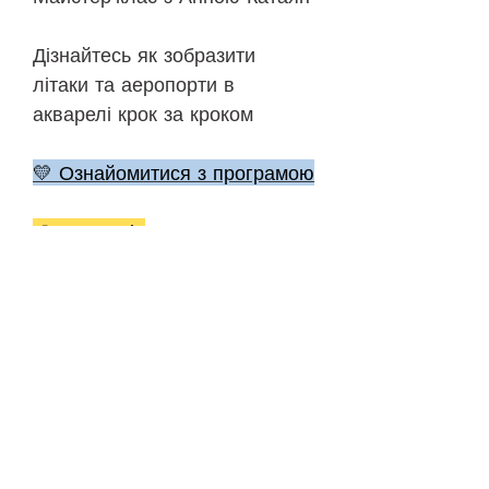
Дізнайтесь як зобразити
літаки та аеропорти в
акварелі крок за кроком
💛 Ознайомитися з програмою
🎨 До уроків
©
2018-2026
ONEHOBBY SCHOOL
Політика конфіденційності
Публічна оферта