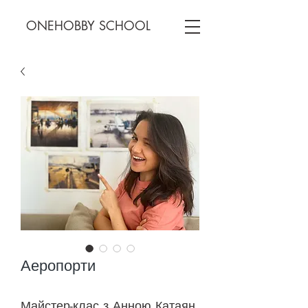
ONEHOBBY SCHOOL
Аеропорти
Майстер-клас з Анною Катаян