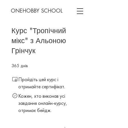
ONEHOBBY SCHOOL
Курс "Тропічний
мікс" з Альоною
Грінчук
365
днів
365 днів
Пройдіть цей курс і
отримайте сертифікат.
Кожен, хто виконав усі
завдання онлайн-курсу,
отримає бейдж.