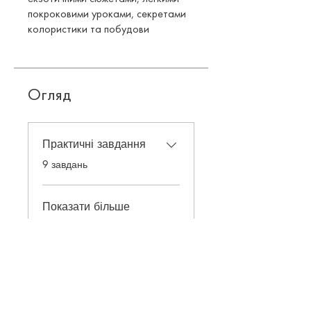
покроковими уроками, секретами
колористики та побудови
Огляд
Практичні завдання
.
9 завдань
Показати більше
Ціна
980,00 ₴