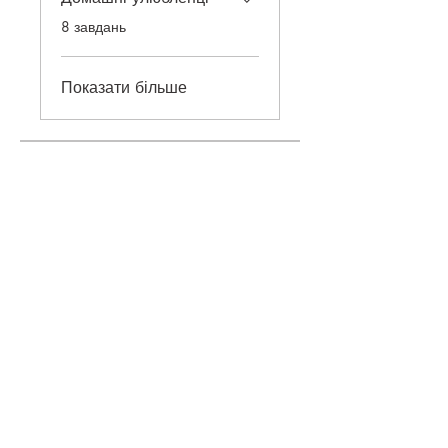
.
8 завдань
Показати більше
Ціна
760,00 ₴
Приєднатися
©
2018-2026
ONEHOBBY SCHOOL