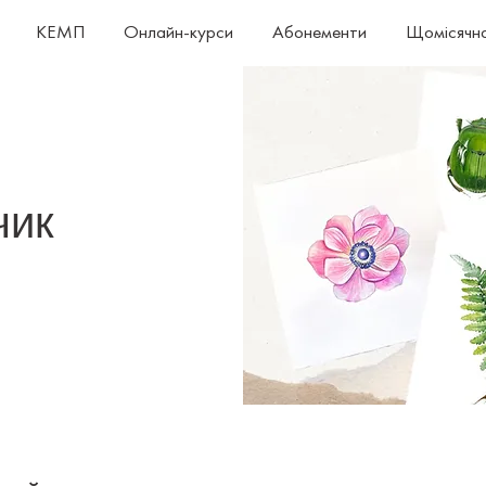
КЕМП
Онлайн-курси
Абонементи
Щомісячна
чик