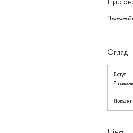
Про он
Переконайт
Огляд
Вступ
.
7 завдань
Показат
Ціна