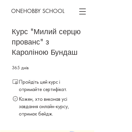
ONEHOBBY SCHOOL
Курс "Милий серцю
прованс" з
Кароліною Бундаш
365
днів
365 днів
Пройдіть цей курс і
отримайте сертифікат.
Кожен, хто виконав усі
завдання онлайн-курсу,
отримає бейдж.