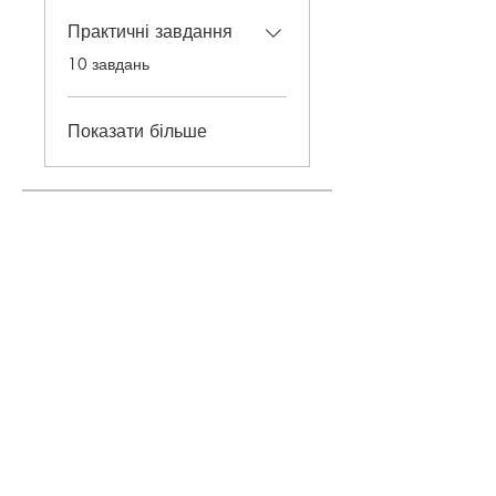
Практичні завдання
.
10 завдань
Показати більше
Ціна
1 420,00 ₴
Приєднатися
©
2018-2026
ONEHOBBY SCHOOL