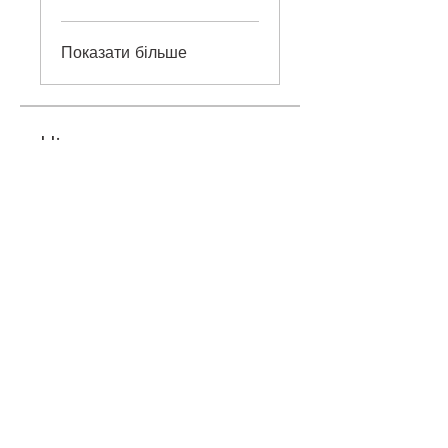
Показати більше
Ціна
760,00 ₴
Приєднатися
©
2018-2026
ONEHOBBY SCHOOL