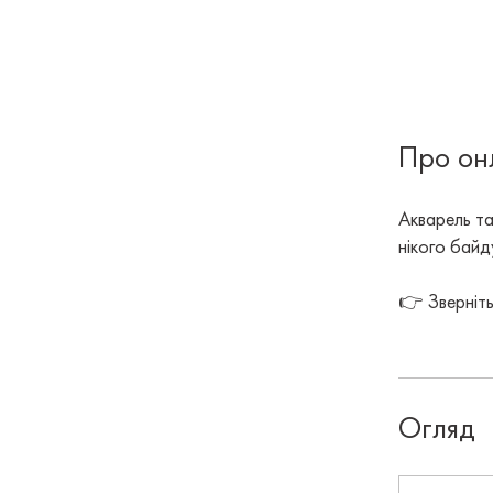
Про он
Акварель та
нікого бай
Огляд