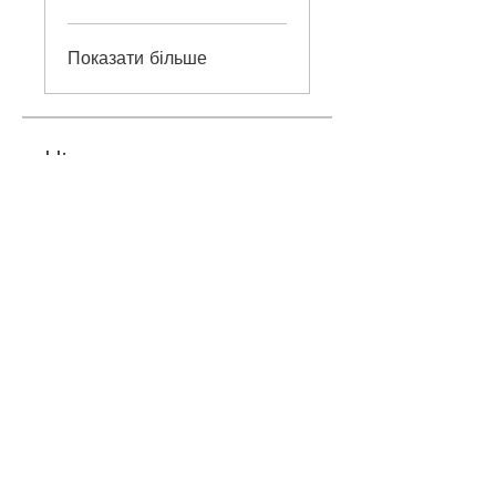
Показати більше
Ціна
980,00 ₴
Приєднатися
©
2018-2026
ONEHOBBY SCHOOL