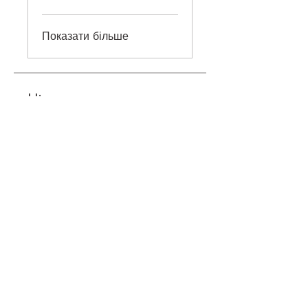
Показати більше
Ціна
760,00 ₴
Приєднатися
©
2018-2026
ONEHOBBY SCHOOL