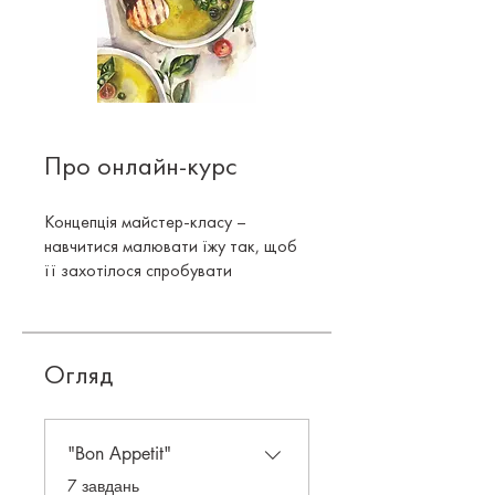
Про онлайн-курс
Концепція майстер-класу –
навчитися малювати їжу так, щоб
її захотілося спробувати
Огляд
"Bon Аppetit"
.
7 завдань