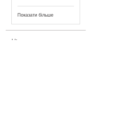
Показати більше
Ціна
760,00 ₴
Приєднатися
©
2018-2026
ONEHOBBY SCHOOL