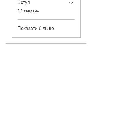
Вступ
.
13 завдань
Показати більше
Ціна
Безкоштовний
Приєднатися
©
2018-2026
ONEHOBBY SCHOOL