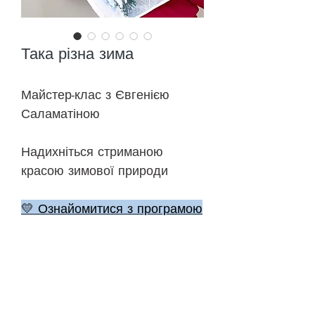
Така різна зима
Майстер-клас з Євгенією
Саламатіною
Надихніться стриманою
красою зимової природи
💛 Ознайомитися з програмою
🎨 До уроків
©
2018-2026
ONEHOBBY SCHOOL