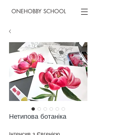
ONEHOBBY SCHOOL
Нетипова ботаніка
Інтенсив з Євгенією