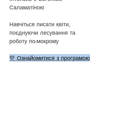
Саламатіною
Навчіться писати квіти,
поєднуючи лесування та
роботу по-мокрому
💛 Ознайомитися з програмою
🎨 До уроків
©
2018-2026
ONEHOBBY SCHOOL
Політика конфіденційності