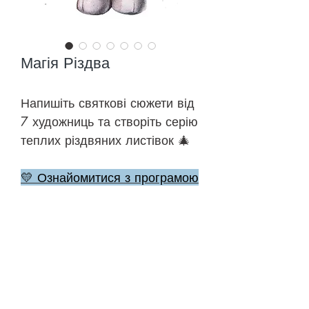
Магія Різдва
Напишіть святкові сюжети від
7 художниць та створіть серію
теплих різдвяних листівок 🎄
💛 Ознайомитися з програмою
🎨 До уроків
©
2018-2026
ONEHOBBY SCHOOL