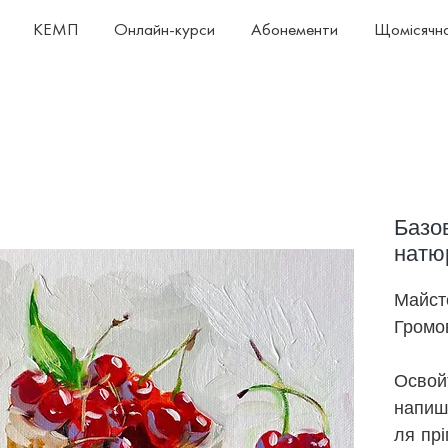
КЕМП
Онлайн-курси
Абонементи
Щомісячна
Базов
натю
Майст
Громо
Освойт
напиші
ля пр