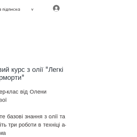
Увійти
 підписка
v
ий курс з олії "Легкі
рморти"
ер-клас від Олени
вої
е базові знання з олії та
ть три роботи в техніці а-
іма