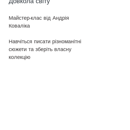
Довкола світу
Майстер-клас від Андрія
Коваліка
Навчіться писати різноманітні
сюжети та зберіть власну
колекцію
🎨 До уроків
©
2018-2026
ONEHOBBY SCHOOL